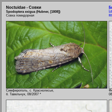
Noctuidae - Совки
Б
Le
Spodoptera exigua (Hubner, [1808])
в
Совка помидорная
Симферополь, с. Краснолесье,
Ф
б. Тавельчук, 08/2007 *
08