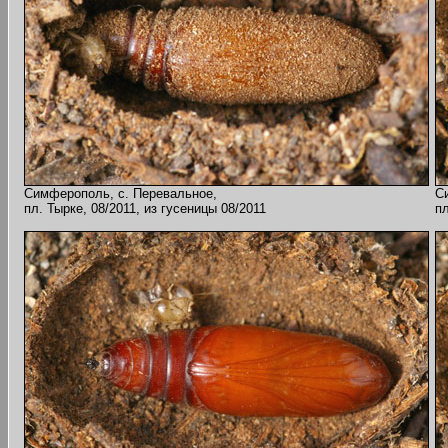
Симферополь, с. Перевальное,
С
пл. Тырке, 08/2011, из гусеницы 08/2011
пл