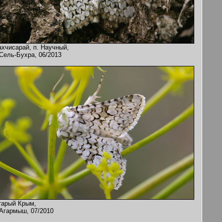
ахчисарай, п. Научный,
 Сель-Бухра, 06/2013
тарый Крым,
 Агармыш, 07/2010