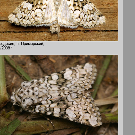
еодосия, п. Приморский,
/2008 *