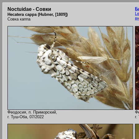
Noctuidae - Совки
Б
Le
Hecatera cappa (Hubner, [1809])
в
Совка каппа
Феодосия, п. Приморский,
Ф
г. Туш-Оба, 07/2022
г.