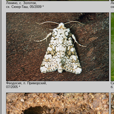
Ленино, с. Золотое,
Ле
ск. Сююр-Таш, 05/2009 *
ск
Феодосия, п. Приморский,
С
07/2005 *
б.