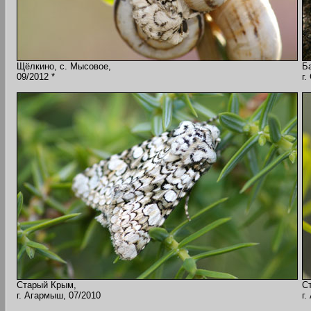
Щёлкино, с. Мысовое,
Б
09/2012 *
г.
Старый Крым,
С
г. Агармыш, 07/2010
г.