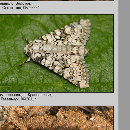
нино, с. Золотое,
. Сююр-Таш, 05/2009 *
имферополь, с. Краснолесье,
 Тавельчук, 06/2011 *