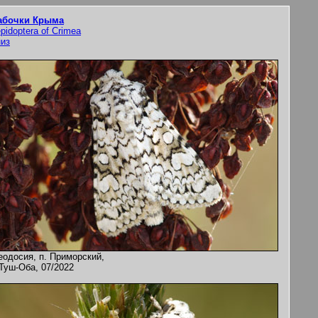
абочки Крыма
pidoptera of Crimea
низ
еодосия, п. Приморский,
 Туш-Оба, 07/2022