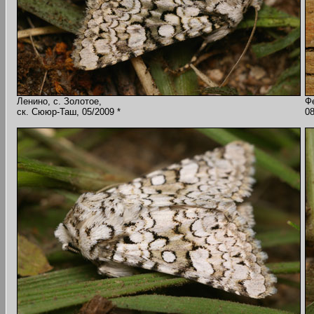
Ленино, с. Золотое,
Ф
ск. Сююр-Таш, 05/2009 *
08