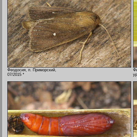
Феодосия, п. Приморский,
Ф
07/2015 *
ур