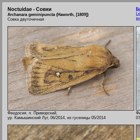
Noctuidae - Совки
Б
Le
Archanara geminipuncta (Haworth, [1809])
в
Совка двуточечная
Феодосия, п. Приморский,
Ф
ур. Камышинский Луг, 06/2014, из гусеницы 05/2014
07