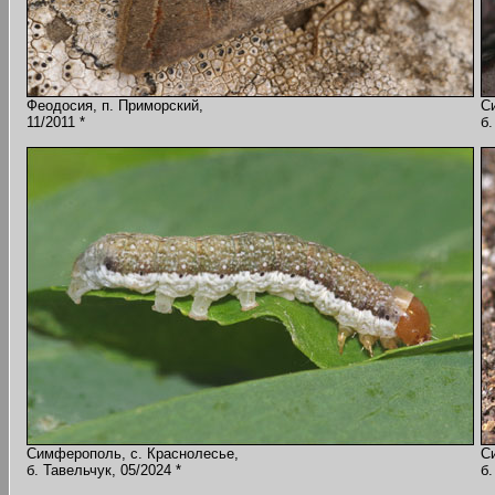
Феодосия, п. Приморский,
С
11/2011 *
б.
Симферополь, с. Краснолесье,
С
б. Тавельчук, 05/2024 *
б.