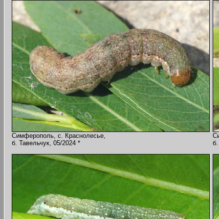
Симферополь, с. Краснолесье,
С
б. Тавельчук, 05/2024 *
б.