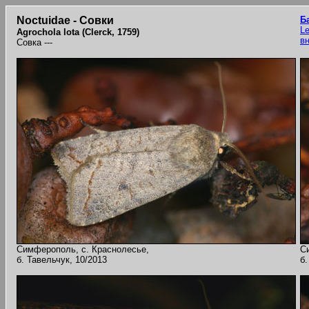
Noctuidae - Совки
Б
Le
Agrochola lota (Clerck, 1759)
в
Совка ---
Симферополь, с. Краснолесье,
С
б. Тавельчук, 10/2013
б.