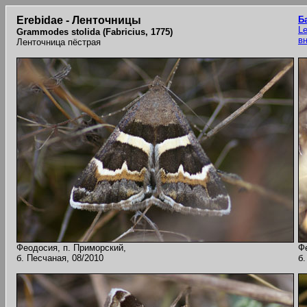
Erebidae - Ленточницы
Б
Le
Grammodes stolida (Fabricius, 1775)
в
Ленточница пёстрая
Феодосия, п. Приморский,
Ф
б. Песчаная, 08/2010
б.