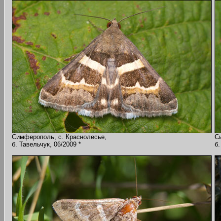
Симферополь, с. Краснолесье,
С
б. Тавельчук, 06/2009 *
б.