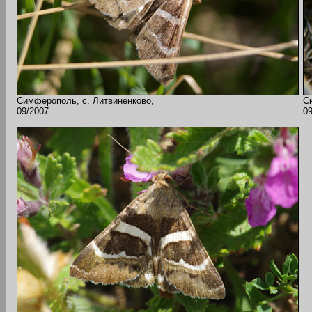
Симферополь, с. Литвиненково,
С
09/2007
0