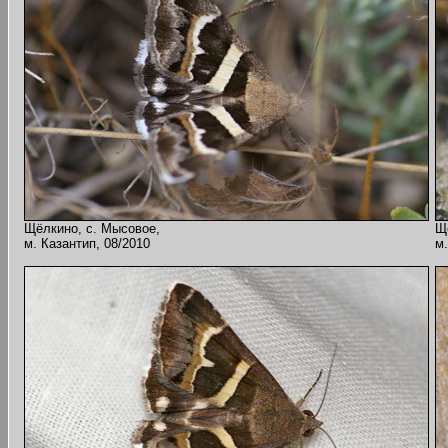
Щёлкино, с. Мысовое,
Щ
м. Казантип, 08/2010
м.