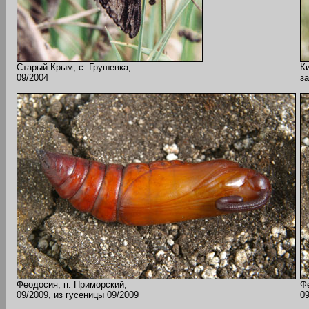
Старый Крым, с. Грушевка,
Ки
09/2004
за
Феодосия, п. Приморский,
Ф
09/2009, из гусеницы 09/2009
09