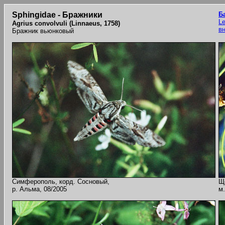
Sphingidae - Бражники
Б
Le
Agrius convolvuli (Linnaeus, 1758)
в
Бражник вьюнковый
Симферополь, корд. Сосновый,
Щ
р. Альма, 08/2005
м.