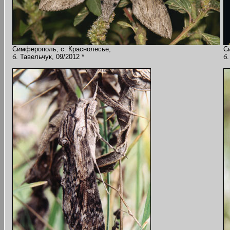
Симферополь, с. Краснолесье,
С
б. Тавельчук, 09/2012 *
б.