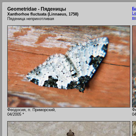
Geometridae - Пяденицы
Б
Le
Xanthorhoe fluctuata (Linnaeus, 1758)
в
Пяденица неприхотливая
Феодосия, п. Приморский,
Ф
04/2005 *
04