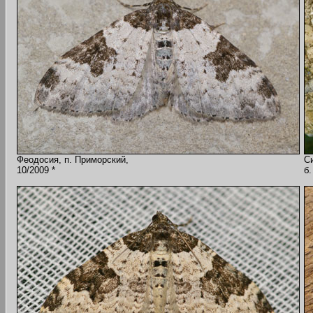
Феодосия, п. Приморский,
С
10/2009 *
б.