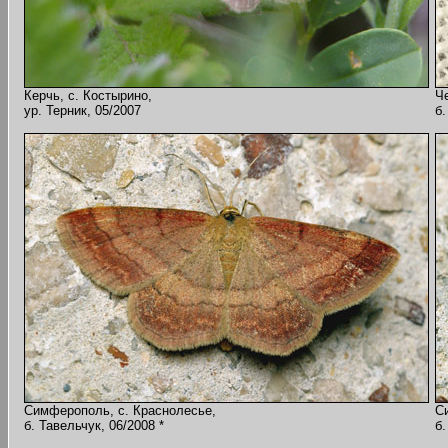
Керчь, с. Костырино,
Ч
ур. Терник, 05/2007
б.
Симферополь, с. Краснолесье,
С
б. Тавельчук, 06/2008 *
б.