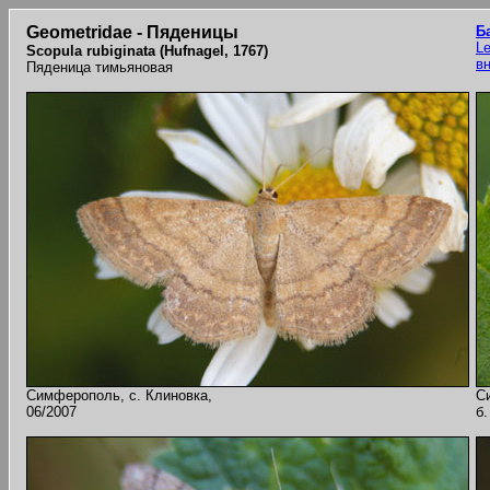
Geometridae - Пяденицы
Б
Le
Scopula rubiginata (Hufnagel, 1767)
в
Пяденица тимьяновая
Симферополь, с. Клиновка,
С
06/2007
б.