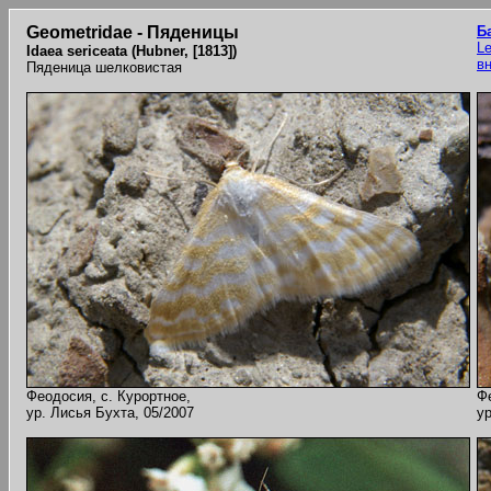
Geometridae - Пяденицы
Б
Le
Idaea sericeata (Hubner, [1813])
в
Пяденица шелковистая
Феодосия, с. Курортное,
Ф
ур. Лисья Бухта, 05/2007
ур