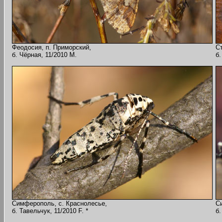
Феодосия, п. Приморский,
С
б. Чёрная, 11/2010 M.
б.
Симферополь, с. Краснолесье,
С
б. Тавельчук, 11/2010 F. *
б.