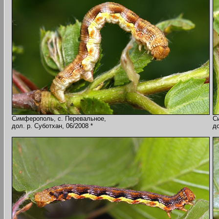
Симферополь, с. Перевальное,
С
дол. р. Суботхан, 06/2008 *
до