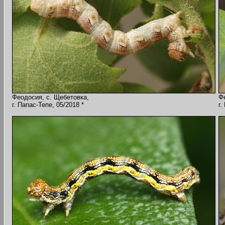
Феодосия, с. Щебетовка,
Ф
г. Папас-Тепе, 05/2018 *
г.