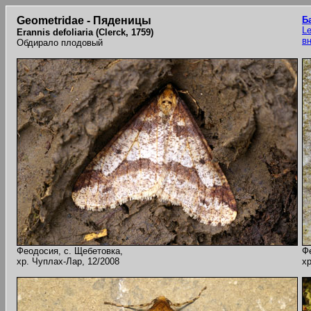
Geometridae - Пяденицы
Б
Le
Erannis defoliaria (Clerck, 1759)
в
Обдирало плодовый
Феодосия, с. Щебетовка,
Ф
хр. Чуплах-Лар, 12/2008
хр