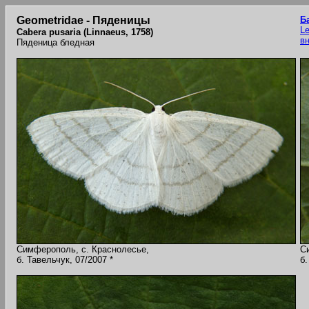
Geometridae - Пяденицы
Б
Le
Cabera pusaria (Linnaeus, 1758)
в
Пяденица бледная
Симферополь, с. Краснолесье,
С
б. Тавельчук, 07/2007 *
б.