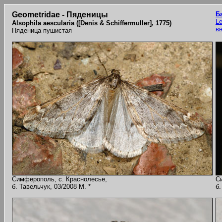
Geometridae - Пяденицы
Б
Le
Alsophila aescularia ([Denis & Schiffermuller], 1775)
в
Пяденица пушистая
Симферополь, с. Краснолесье,
С
б. Тавельчук, 03/2008 M. *
б.