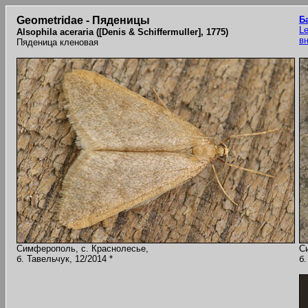
Geometridae - Пяденицы
Б
Le
Alsophila aceraria ([Denis & Schiffermuller], 1775)
в
Пяденица кленовая
Симферополь, с. Краснолесье,
С
б. Тавельчук, 12/2014 *
б.