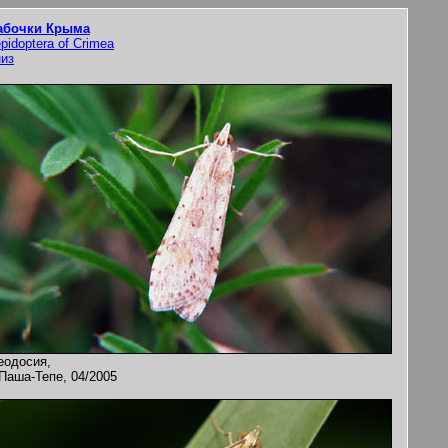
абочки Крыма
pidoptera of Crimea
низ
еодосия,
 Паша-Тепе, 04/2005