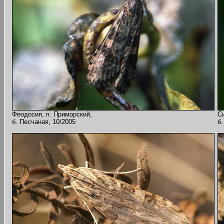
Феодосия, п. Приморский,
С
б. Песчаная, 10/2005
б.