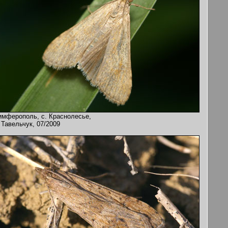
имферополь, с. Краснолесье,
 Тавельчук, 07/2009