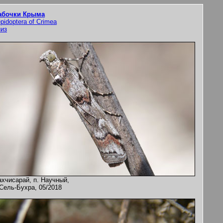
абочки Крыма
pidoptera of Crimea
низ
ахчисарай, п. Научный,
 Сель-Бухра, 05/2018