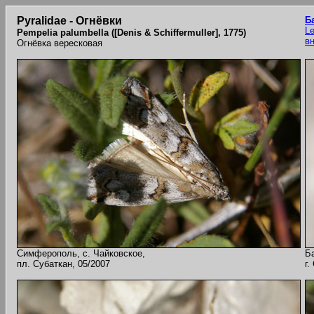
Pyralidae - Огнёвки
Б
Le
Pempelia palumbella ([Denis & Schiffermuller], 1775)
в
Огнёвка вересковая
Симферополь, с. Чайковское,
Б
пл. Субаткан, 05/2007
г.