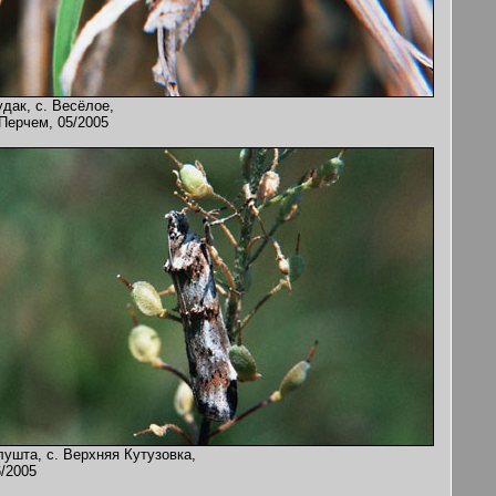
дак, с. Весёлое,
 Перчем, 05/2005
лушта, с. Верхняя Кутузовка,
6/2005