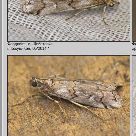
Феодосия, с. Щебетовка,
Ф
г. Кокуш-Кая, 05/2014 *
хр