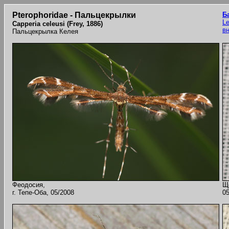
Pterophoridae - Пальцекрылки
Б
Le
Capperia celeusi (Frey, 1886)
в
Пальцекрылка Келея
Феодосия,
Щ
г. Тепе-Оба, 05/2008
05