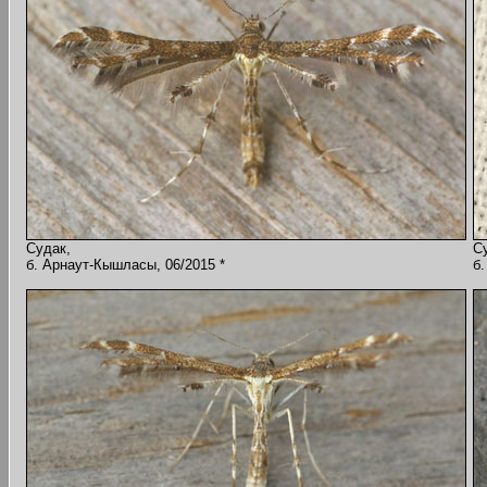
Судак,
С
б. Арнаут-Кышласы, 06/2015 *
б