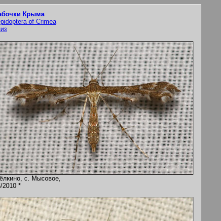
абочки Крыма
pidoptera of Crimea
низ
ёлкино, с. Мысовое,
/2010 *