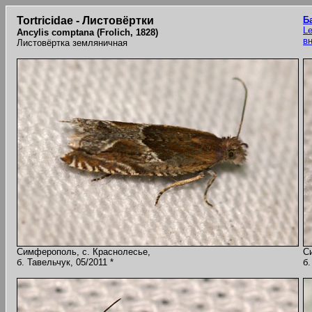
Tortricidae - Листовёртки
Б
Le
Ancylis comptana (Frolich, 1828)
в
Листовёртка земляничная
Симферополь, с. Краснолесье,
С
б. Тавельчук, 05/2011 *
б.