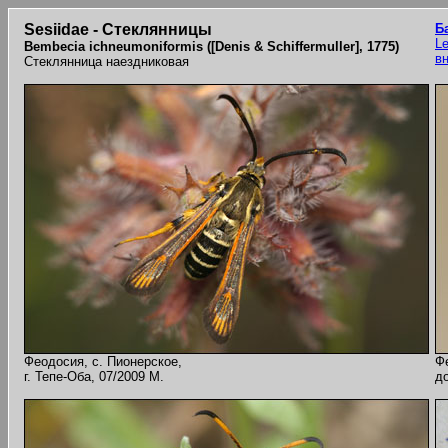
Sesiidae - Стеклянницы
Б
Le
Bembecia ichneumoniformis ([Denis & Schiffermuller], 1775)
в
Стеклянница наездниковая
Феодосия, с. Пионерское,
Ф
г. Тепе-Оба, 07/2009 M.
до