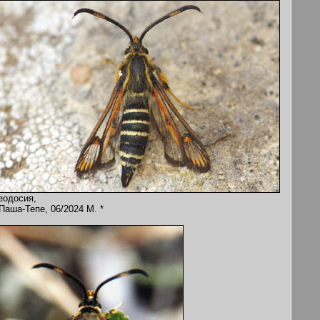
еодосия,
 Паша-Тепе, 06/2024 M. *