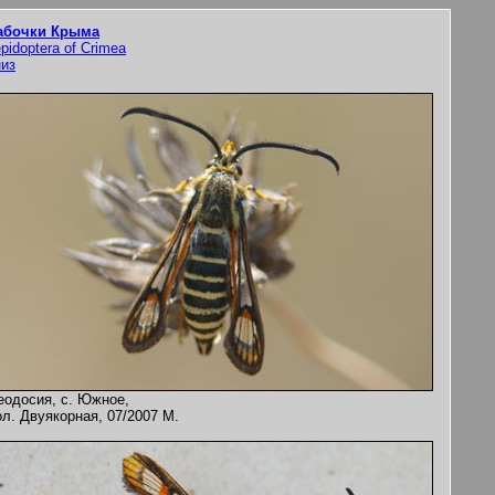
абочки Крыма
pidoptera of Crimea
низ
еодосия, с. Южное,
л. Двуякорная, 07/2007 M.