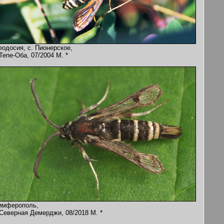
еодосия, с. Пионерское,
 Тепе-Оба, 07/2004 M. *
имферополь,
 Северная Демерджи, 08/2018 M. *