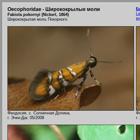
Oecophoridae - Ширококрылые моли
Б
Le
Fabiola pokornyi (Nickerl, 1864)
в
Ширококрылая моль Покорного
Феодосия, с. Солнечная Долина,
Ф
г. Эчки-Даг, 05/2008
г.