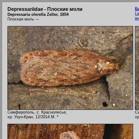
Depressariidae - Плоские моли
Б
Le
Depressaria olerella Zeller, 1854
в
Плоская моль ---
Симферополь, с. Краснолесье,
С
хр. Узун-Кран, 12/2014 M. *
хр