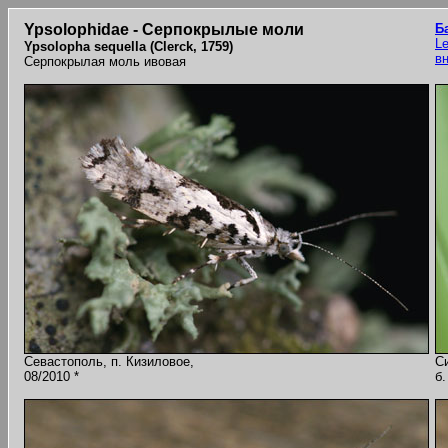
Ypsolophidae - Серпокрылые моли
Б
Le
Ypsolopha sequella (Clerck, 1759)
в
Серпокрылая моль ивовая
Севастополь, п. Кизиловое,
С
08/2010 *
б.