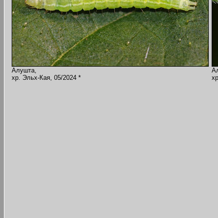
Алушта,
А
хр. Эльх-Кая, 05/2024 *
хр