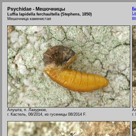
Psychidae - Мешочницы
Б
Le
Luffia lapidella ferchaultella (Stephens, 1850)
в
Мешочница каменистая
Алушта, п. Лазурное,
А
г. Кастель, 08/2014, из гусеницы 08/2014 F.
г.